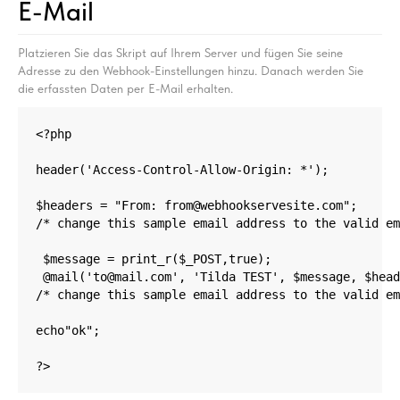
E-Mail
Platzieren Sie das Skript auf Ihrem Server und fügen Sie seine
Adresse zu den Webhook-Einstellungen hinzu. Danach werden Sie
die erfassten Daten per E-Mail erhalten.
<?php

header('Access-Control-Allow-Origin: *');

$headers = "From: from@webhookservesite.com";​ 

/* change this sample email address to the valid em
 $message = print_r($_POST,true);

 @mail('to@mail.com', 'Tilda TEST', $message, $head
/* change this sample email address to the valid em
echo"ok";

?>