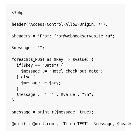
<?php

header('Access-Control-Allow-Origin: *');

$headers = "From: from@webhookservesite.ru";​

$message = "";

foreach($_POST as $key => $value) {

  if($key == "Date") {

    $message .= "Hotel check out date"; 

  } else { 

    $message .= $key; 

  }

  $message .= ": " . $value . "\n"; 

} 

$message = ​print_r($message, true);

@mail('to@mail.com', 'Tilda TEST', $message, $heade